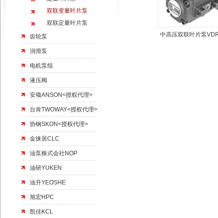
双联变量叶片泵
双联定量叶片泵
中高压双联叶片泵VDR
齿轮泵
润滑泵
电机泵组
液压阀
安颂ANSON<授权代理>
台肯TWOWAY<授权代理>
协钢SKON<授权代理>
金徕居CLC
油泵株式会社NOP
油研YUKEN
油升YEOSHE
旭宏HPC
凯佳KCL